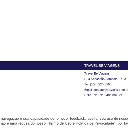
TRAVEL BE VIAGENS
Travel Be Viagens
Rua Sebastião Sampaio, 1498 -
Tel: (16) 3524-5505
Email: contato@travelbe.com.b
CNPJ: 31.091.948/0001-23
na navegação e sua capacidade de fornecer feedback, aceitar seu uso de nosso
© 2026 RCA Operadora Turística Ltda.
não é uma recusa do nosso "Termo de Uso e Política de Privacidade", por f