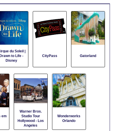
irque du Soleil |
Drawn to Life -
CityPass
Gatorland
Disney
Warner Bros.
s em
Studio Tour
Wonderworks
Hollywood - Los
Orlando
Angeles