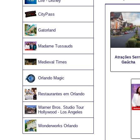
Life - Disney
CityPass
Gatorland
Madame Tussauds
Atrações Ser
Medieval Times
Gaúcha
Orlando Magic
Restaurantes em Orlando
Warner Bros. Studio Tour
Hollywood - Los Angeles
Wonderworks Orlando