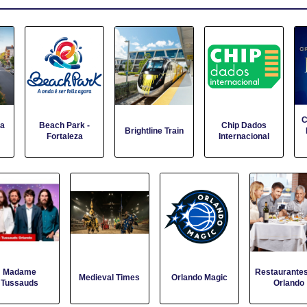
C
ra
Beach Park -
Chip Dados
Brightline Train
Fortaleza
Internacional
Madame
Restaurante
Medieval Times
Orlando Magic
Tussauds
Orlando