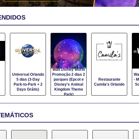
ENDIDOS
Walt Disney World
do
Promoção 2 dias 2
Walt Disney World
parques (Epcot e
Restaurante
- Mickey's Not-So-
I
2
Disney’s Animal
Camila's Orlando
Scary Halloween
Kingdom Theme
Party
Park)
TEMÁTICOS