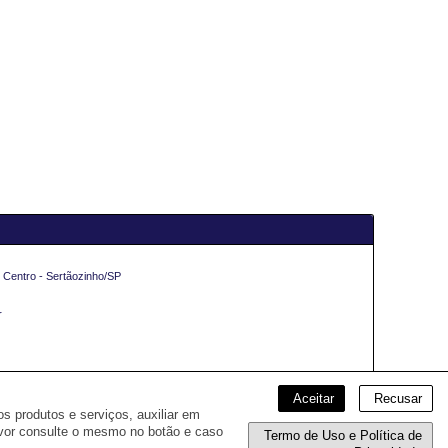
 Centro - Sertãozinho/SP
r
Aceitar
Recusar
s produtos e serviços, auxiliar em
avor consulte o mesmo no botão e caso
Termo de Uso e Política de