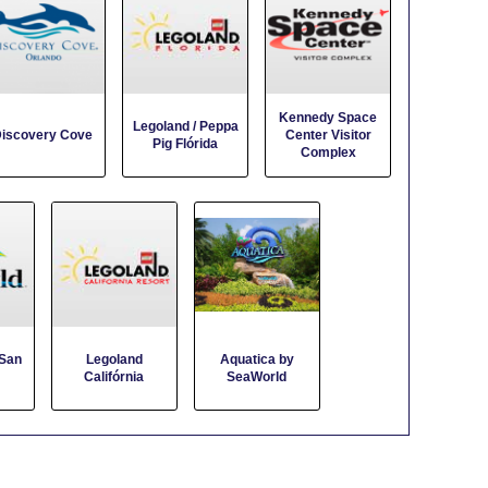
Kennedy Space
Legoland / Peppa
iscovery Cove
Center Visitor
Pig Flórida
Complex
San
Legoland
Aquatica by
Califórnia
SeaWorld