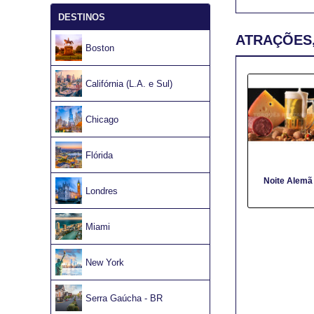
DESTINOS
ATRAÇÕES,
Boston
Califórnia (L.A. e Sul)
Chicago
Flórida
Noite Alemã
Londres
Miami
New York
Serra Gaúcha - BR