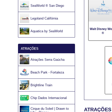
SeaWorld ® San Diego
Legoland Califórnia
Walt Disney Wo
Aquatica by SeaWorld
®
ATRAÇÕES
Atrações Serra Gaúcha
Beach Park - Fortaleza
Brightline Train
Chip Dados Internacional
Cirque du Soleil | Drawn to
ATRAÇÕES