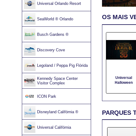
Universal Orlando Resort
OS MAIS V
SeaWorld ® Orlando
Busch Gardens ®
Discovery Cove
Legoland / Peppa Pig Flórida
Universal Orlan
5 dias (3-Day
Kennedy Space Center
Park-to-Park + 
Visitor Complex
Days Grátis)
ICON Park
PARQUES 
Disneyland Califórnia ®
Universal Califórnia