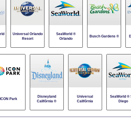
rld
Universal Orlando
SeaWorld ®
Busch Gardens ®
D
Resort
Orlando
Disneyland
Universal
SeaWorld ® 
ICON Park
Califórnia ®
Califórnia
Diego